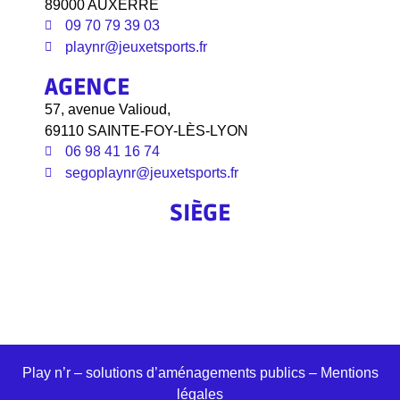
89000 AUXERRE
09 70 79 39 03
playnr@jeuxetsports.fr
AGENCE
57, avenue Valioud,
69110 SAINTE-FOY-LÈS-LYON
06 98 41 16 74
segoplaynr@jeuxetsports.fr
SIÈGE
Play n’r – solutions d’aménagements publics –
Mentions
légales