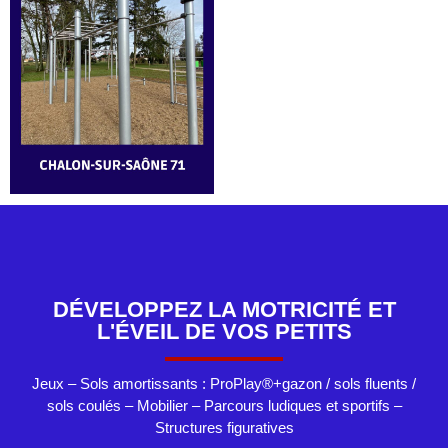
DÉVELOPPEZ LA MOTRICITÉ ET
L'ÉVEIL DE VOS PETITS
Jeux – Sols amortissants : ProPlay®+gazon / sols fluents /
sols coulés – Mobilier – Parcours ludiques et sportifs –
Structures figuratives